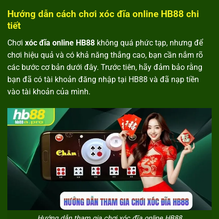
Hướng dẫn cách chơi xóc đĩa online HB88 chi
tiết
Chơi
xóc đĩa online HB88
không quá phức tạp, nhưng để
chơi hiệu quả và có khả năng thắng cao, bạn cần nắm rõ
các bước cơ bản dưới đây. Trước tiên, hãy đảm bảo rằng
bạn đã có tài khoản đăng nhập tại HB88 và đã nạp tiền
vào tài khoản của mình.
Hướng dẫn tham gia chơi xóc đĩa online HB88