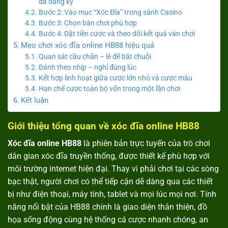
đã đăng ký
Bước 2: Vào mục “Xóc Đĩa” trong sảnh Casino
Bước 3: Chọn bàn chơi phù hợp
Bước 4: Đặt tiền cược và theo dõi kết quả ván chơi
Mẹo chơi xóc đĩa online HB88 hiệu quả
Quan sát cầu chẵn – lẻ để bắt chuỗi
Đánh theo nhịp – nghỉ đúng lúc
Kết hợp linh hoạt giữa cược lớn nhỏ và cược màu
Hạn chế cược toàn bộ vốn trong một lần chơi
Kết luận
Giới thiệu tổng quan về xóc đĩa online HB88
Xóc đĩa online HB88
là phiên bản trực tuyến của trò chơi
dân gian xóc đĩa truyền thống, được thiết kế phù hợp với
môi trường internet hiện đại. Thay vì phải chơi tại các sòng
bạc thật, người chơi có thể tiếp cận dễ dàng qua các thiết
bị như điện thoại, máy tính, tablet và mọi lúc mọi nơi. Tính
năng nổi bật của HB88 chính là giao diện thân thiện, đồ
họa sống động cùng hệ thống cá cược nhanh chóng, an