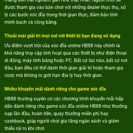
được tham gia vào bàn chơi với những dealer thực thụ, xử
lý các bước xóc đĩa trong thời gian thực, đảm bảo tính
minh bạch và công bằng.
Thoải mái giải trí mọi nơi với thiết bị bạn đang sử dụng
Ưu điểm vượt trội của xóc đĩa online HB88 này chính là
khả năng truy cập linh hoạt qua các thiết bị như điện thoại
di động, máy tính bảng hoặc PC. Bất cứ lúc nào, bất cứ nơi
đâu, bạn đều có thể dành thời gian giải trí hoặc tham gia
cược mà không lo giới hạn địa lý hay thời gian.
Nhiều khuyến mãi dành riêng cho game xóc đĩa
HB88 thường xuyên có các chương trình khuyến mãi hấp
dẫn dành riêng cho game xóc đĩa online HB88 như thưởng
nạp lần đầu, hoàn tiền, quay thưởng miễn phí hay
cashback, giúp người chơi gia tăng ngân sách và giảm
thiểu rủi ro khi chơi.