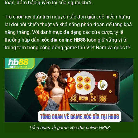
toàn, đảm bảo quyền lợi của người chơi.
Trò chơi này dựa trên nguyên tắc đơn giản, dễ hiểu nhưng
lại đòi hỏi chiến thuật và khả năng phán đoán để tăng khả
năng thắng. Với danh mục đa dạng các cửa cược, tỷ lệ
thưởng hấp dẫn,
xóc đĩa online HB88
luôn giữ vững vị trí
trung tâm trong cộng đồng game thủ Việt Nam và quốc tế.
Tổng quan về game xóc đĩa online HB88