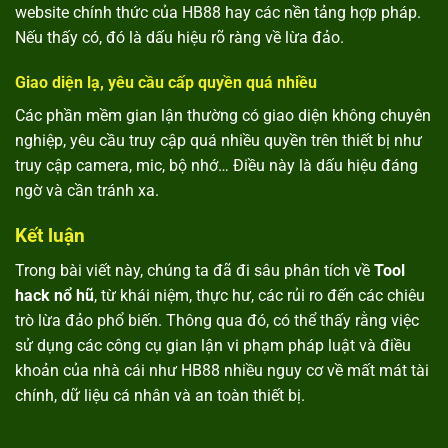
website chính thức của HB88 hay các nền tảng hợp pháp.
Nếu thấy có, đó là dấu hiệu rõ ràng về lừa đảo.
Giao diện lạ, yêu cầu cấp quyền quá nhiều
Các phần mềm gian lận thường có giao diện không chuyên
nghiệp, yêu cầu truy cập quá nhiều quyền trên thiết bị như
truy cập camera, mic, bộ nhớ… Điều này là dấu hiệu đáng
ngờ và cần tránh xa.
Kết luận
Trong bài viết này, chúng ta đã đi sâu phân tích về
Tool
hack nổ hũ
, từ khái niệm, thực hư, các rủi ro đến các chiêu
trò lừa đảo phổ biến. Thông qua đó, có thể thấy rằng việc
sử dụng các công cụ gian lận vi phạm pháp luật và điều
khoản của nhà cái như HB88 nhiều nguy cơ về mất mát tài
chính, dữ liệu cá nhân và an toàn thiết bị.