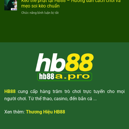
Kèo thẻ phạt tại HB88 – Hướng dẫn cách chơi và
thắng
Soi
giúp
mẹo soi kèo chuẩn
Cầu
tăng
Chức năng bình luận bị tắt
ở
Rồng
tỷ
Kèo
Bạch
lệ
thẻ
Kim
trúng
phạt
Tại
thưởng
tại
HB88
HB88
Chi
–
Tiết
Hướng
Và
dẫn
Hiệu
cách
Quả
chơi
và
mẹo
soi
kèo
chuẩn
HB88
cung cấp hàng trăm trò chơi trực tuyến cho mọi
người chơi. Từ thể thao, casino, đến bắn cá ...
Xen thêm:
Thương Hiệu HB88