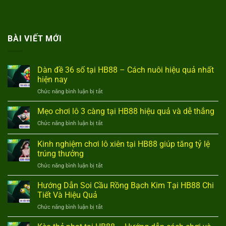
BÀI VIẾT MỚI
Dàn đề 36 số tại HB88 – Cách nuôi hiệu quả nhất
hiện nay
Chức năng bình luận bị tắt
ở
Dàn
đề
Mẹo chơi lô 3 càng tại HB88 hiệu quả và dễ thắng
36
Chức năng bình luận bị tắt
ở
số
Mẹo
tại
chơi
Kinh nghiệm chơi lô xiên tại HB88 giúp tăng tỷ lệ
HB88
lô
–
trúng thưởng
3
Cách
Chức năng bình luận bị tắt
ở
càng
nuôi
Kinh
tại
hiệu
nghiệm
HB88
Hướng Dẫn Soi Cầu Rồng Bạch Kim Tại HB88 Chi
quả
chơi
hiệu
Tiết Và Hiệu Quả
nhất
lô
quả
hiện
Chức năng bình luận bị tắt
ở
xiên
và
nay
Hướng
tại
dễ
Dẫn
HB88