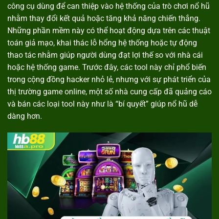
công cụ dùng để can thiệp vào hệ thống của trò chơi nổ hũ
nhằm thay đổi kết quả hoặc tăng khả năng chiến thắng.
Những phần mềm này có thể hoạt động dựa trên các thuật
toán giả mạo, khai thác lỗ hổng hệ thống hoặc tự động
thao tác nhằm giúp người dùng đạt lợi thế so với nhà cái
hoặc hệ thống game. Trước đây, các tool này chỉ phổ biến
trong cộng đồng hacker nhỏ lẻ, nhưng với sự phát triển của
thị trường game online, một số nhà cung cấp đã quảng cáo
và bán các loại tool này như là “bí quyết” giúp nổ hũ dễ
dàng hơn.