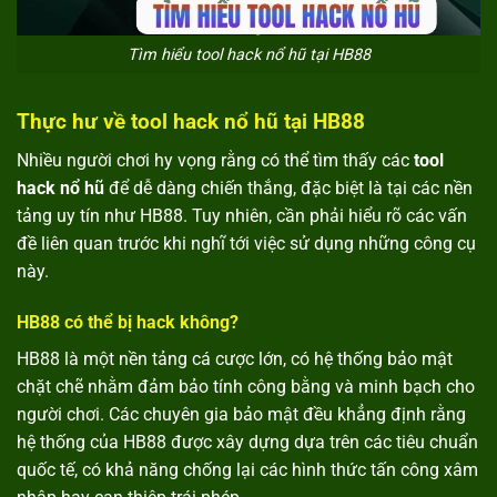
Tìm hiểu tool hack nổ hũ tại HB88
Thực hư về tool hack nổ hũ tại HB88
Nhiều người chơi hy vọng rằng có thể tìm thấy các
tool
hack nổ hũ
để dễ dàng chiến thắng, đặc biệt là tại các nền
tảng uy tín như HB88. Tuy nhiên, cần phải hiểu rõ các vấn
đề liên quan trước khi nghĩ tới việc sử dụng những công cụ
này.
HB88 có thể bị hack không?
HB88 là một nền tảng cá cược lớn, có hệ thống bảo mật
chặt chẽ nhằm đảm bảo tính công bằng và minh bạch cho
người chơi. Các chuyên gia bảo mật đều khẳng định rằng
hệ thống của HB88 được xây dựng dựa trên các tiêu chuẩn
quốc tế, có khả năng chống lại các hình thức tấn công xâm