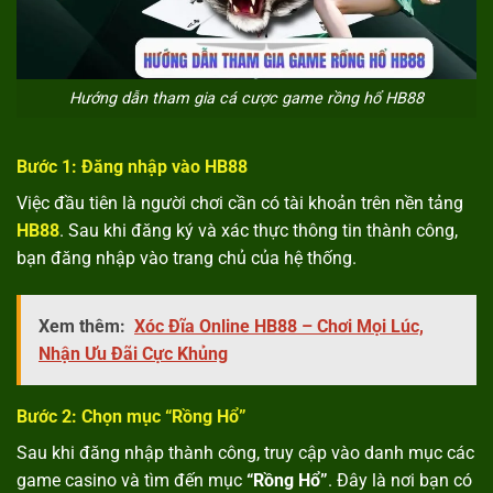
Hướng dẫn tham gia cá cược game rồng hổ HB88
Bước 1: Đăng nhập vào HB88
Việc đầu tiên là người chơi cần có tài khoản trên nền tảng
HB88
. Sau khi đăng ký và xác thực thông tin thành công,
bạn đăng nhập vào trang chủ của hệ thống.
Xem thêm:
Xóc Đĩa Online HB88 – Chơi Mọi Lúc,
Nhận Ưu Đãi Cực Khủng
Bước 2: Chọn mục “Rồng Hổ”
Sau khi đăng nhập thành công, truy cập vào danh mục các
game casino và tìm đến mục
“Rồng Hổ”
. Đây là nơi bạn có