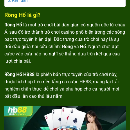
Kết luận
Rồng Hổ là gì?
Rồng Hổ
là một trò chơi bài dân gian có nguồn gốc từ châu
Á, sau đó trở thành trò chơi casino phổ biến trong các sòng
bạc trực tuyến hiện đại. Đặc trưng của trò chơi này là sự
đối đầu giữa hai cửa chính:
Rồng
và
Hổ
. Người chơi đặt
cược vào cửa nào họ nghĩ sẽ thắng dựa trên kết quả của
lượt chia bài.
Rồng Hổ HB88
là phiên bản trực tuyến của trò chơi này,
được tích hợp trên nền tảng cá cược HB88, mang lại trải
nghiệm chân thực, dễ chơi và phù hợp cho cả người mới
bắt đầu lẫn cao thủ lâu năm.