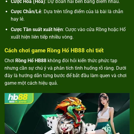
Cược Hòa (Hòa)
: Dự đoán hai bên bằng điểm nhau.
Cược Chẵn/Lẻ
: Dựa trên tổng điểm của lá bài là chẵn
hay lẻ.
Cược Tần suất xuất hiện
: Cược vào cửa Rồng hoặc Hổ
xuất hiện liên tiếp nhiều vòng.
Cách chơi game Rồng Hổ HB88 chi tiết
Chơi
Rồng Hổ HB88
không đòi hỏi kiến thức phức tạp
nhưng cần sự chú ý và phân tích tình huống rõ ràng. Dưới
đây là hướng dẫn từng bước để bắt đầu làm quen và chơi
game một cách hiệu quả.