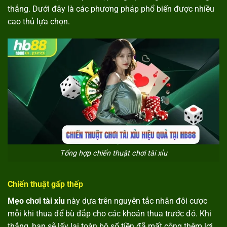
thắng. Dưới đây là các phương pháp phổ biến được nhiều
cao thủ lựa chọn.
Tổng hợp chiến thuật chơi tài xỉu
Chiến thuật gấp thếp
Mẹo chơi tài xỉu
này dựa trên nguyên tắc nhân đôi cược
mỗi khi thua để bù đắp cho các khoản thua trước đó. Khi
thắng, bạn sẽ lấy lại toàn bộ số tiền đã mất cộng thêm lợi