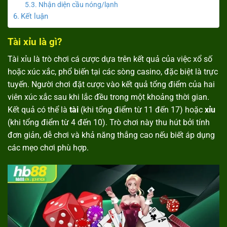
Nhận diện cầu nóng/lạnh
Kết luận
Tài xỉu là gì?
Tài xỉu là trò chơi cá cược dựa trên kết quả của việc xổ số
hoặc xúc xắc, phổ biến tại các sòng casino, đặc biệt là trực
tuyến. Người chơi đặt cược vào kết quả tổng điểm của hai
viên xúc xắc sau khi lắc đều trong một khoảng thời gian.
Kết quả có thể là
tài
(khi tổng điểm từ 11 đến 17) hoặc
xỉu
(khi tổng điểm từ 4 đến 10). Trò chơi này thu hút bởi tính
đơn giản, dễ chơi và khả năng thắng cao nếu biết áp dụng
các mẹo chơi phù hợp.