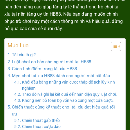
bản đến nâng cao giúp tăng tỷ lệ thắng trong trò chơi tài
xỉu tại nền tảng uy tín HB88. Nếu bạn đang muốn chinh
phục trò chơi này một cách thông minh và hiệu quả, đừng
bỏ qua các chia sẻ dưới đây.
Mục Lục
Tài xỉu là gì?
Luật chơi cơ bản cho người mới tại HB88
Cách tính điểm trong tài xỉu HB88
Mẹo chơi tài xỉu HB88 dành cho người mới bắt đầu
Khởi đầu bằng những ván cược thấp để tích lũy kinh
nghiệm.
Theo dõi và ghi lại kết quả để nhận diện quy luật chơi.
Không nên bỏ toàn bộ vốn vào cùng một cửa cược.
Chiến thuật cùng kỹ thuật chơi tài xỉu đạt hiệu quả tối
ưu
Chiến thuật gấp thếp
Chiến thuật cược đảo