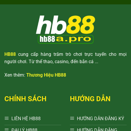
Chi
–
Tiết
Hướng
Và
dẫn
Hiệu
cách
Quả
chơi
và
mẹo
soi
kèo
chuẩn
HB88
cung cấp hàng trăm trò chơi trực tuyến cho mọi
người chơi. Từ thể thao, casino, đến bắn cá ...
Xen thêm:
Thương Hiệu HB88
CHÍNH SÁCH
HƯỚNG DẪN
LIÊN HỆ HB88
HƯỚNG DÂN ĐĂNG KÝ
ĐẠI LÝ HB88
HƯỚNG DẪN ĐĂNG