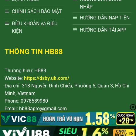
NHẬP
CHÍNH SÁCH BẢO MẬT
HƯỚNG DẪN NẠP TIỀN
ĐIỀU KHOẢN và ĐIỀU
HƯỚNG DẪN TẢI APP
KIỆN
THÔNG TIN HB88
Thương hiệu: HB88
Website:
https://dsby.uk.com/
Địa chỉ:
318 Nguyễn Đình Chiểu, Phường 5, Quận 3, Hồ Chí
Minh, Vietnam
Phone: 0978589980
Email:
hb88apro@gmail.com