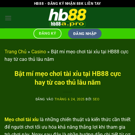
Bỏ
HB88 - ĐĂNG KÝ NHẬN 88K LIỀN TAY
qua
nội
dung
ĐĂNG KÝ
ĐĂNG NHẬP
Trang Chủ
»
Casino
»
Bật mí mẹo chơi tài xỉu tại HB88 cực
hay từ cao thủ lâu năm
Bật mí mẹo chơi tài xỉu tại HB88 cực
hay từ cao thủ lâu năm
ĐĂNG VÀO
THÁNG 6 24, 2025
BỞI
SEO
Mẹo chơi tài xỉu
là những chiến thuật và kiến thức cần thiết
để người chơi tối ưu hóa khả năng thắng lợi khi tham gia
trò chơi này. Ngay sau đây là phần hướng dẫn chi tiết từ cơ