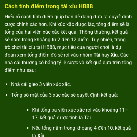
Cách tính điểm trong tài xỉu HB88
Hiểu rõ cách tính điểm giúp bạn dễ dàng đưa ra quyết định
cược chính xác hơn. Khi xúc xắc được lắc, tổng điểm sẽ là
tổng của hai viên xúc xắc kết quả. Thông thường, kết quả
sẽ nằm trong khoảng từ 2 đến 12 điểm. Tuy nhiên, trong
trò chơi tài xỉu tại HB88, mục tiêu của người chơi là dự
đoán xem tổng điểm đó sẽ rơi vào nhóm
Tài
hay
Xỉu
. Các
nhà cái thường có bảng tỷ lệ cược và kết quả dựa trên tổng
điểm như sau:
Nhà cái gieo 3 viên xúc xắc.
Tổng số mặt của 3 xúc xắc sẽ quyết định kết quả:
Khi tổng ba viên xúc xắc rơi vào khoảng 11–
17, kết quả được tính là Tài.
Nếu tổng nằm trong khoảng 4 đến 10, kết quả
là
Xỉu
.