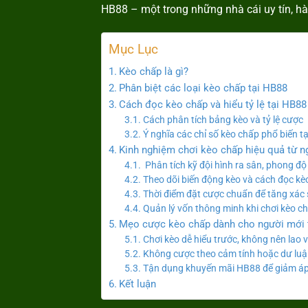
HB88 – một trong những nhà cái uy tín, hà
Mục Lục
Kèo chấp là gì?
Phân biệt các loại kèo chấp tại HB88
Cách đọc kèo chấp và hiểu tỷ lệ tại HB88
Cách phân tích bảng kèo và tỷ lệ cược
Ý nghĩa các chỉ số kèo chấp phổ biến t
Kinh nghiệm chơi kèo chấp hiệu quả từ n
Phân tích kỹ đội hình ra sân, phong độ 
Theo dõi biến động kèo và cách đọc kèo
Thời điểm đặt cược chuẩn để tăng xác
Quản lý vốn thông minh khi chơi kèo 
Mẹo cược kèo chấp dành cho người mới 
Chơi kèo dễ hiểu trước, không nên lao 
Không cược theo cảm tính hoặc dư luậ
Tận dụng khuyến mãi HB88 để giảm áp 
Kết luận