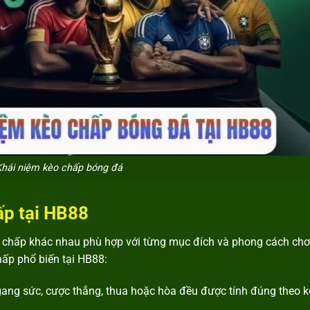
Khái niệm kèo chấp bóng đá
ấp tại HB88
èo chấp khác nhau phù hợp với từng mục đích và phong cách chơ
hấp phổ biến tại HB88:
ngang sức, cược thắng, thua hoặc hòa đều được tính đúng theo k