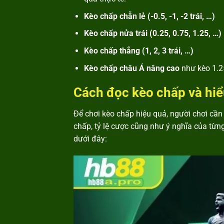
Kèo chấp chẵn lẻ (-0.5, -1, -2 trái, …)
Kèo chấp nửa trái (0.25, 0.75, 1.25, …)
Kèo chấp thẳng (1, 2, 3 trái, …)
Kèo chấp châu Á nâng cao
như kèo 1.25
Cách đọc kèo chấp và hiểu
Để chơi kèo chấp hiệu quả, người chơi cần
chấp, tỷ lệ cược cũng như ý nghĩa của từn
dưới đây: