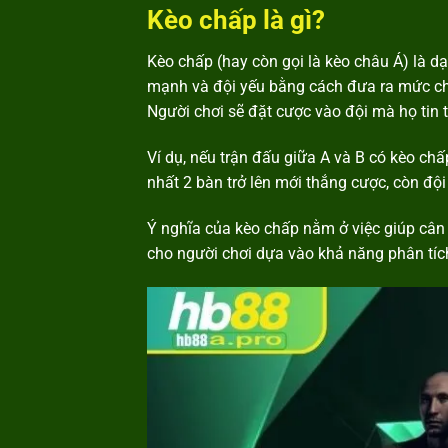
Kèo chấp là gì?
Kèo chấp (hay còn gọi là kèo châu Á) là d
mạnh và đội yếu bằng cách đưa ra mức chấ
Người chơi sẽ đặt cược vào đội mà họ tin
Ví dụ, nếu trận đấu giữa A và B có kèo chấp 
nhất 2 bàn trở lên mới thắng cược, còn độ
Ý nghĩa của kèo chấp nằm ở việc giúp cân 
cho người chơi dựa vào khả năng phân tíc