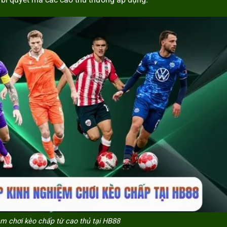
ệm chơi kèo chấp từ cao thủ tại HB88