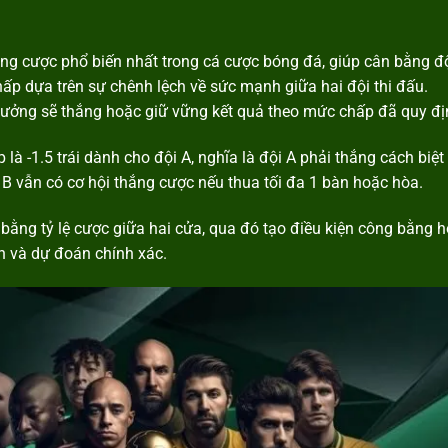
ạng cược phổ biến nhất trong cá cược bóng đá, giúp cân bằng đ
p dựa trên sự chênh lệch về sức mạnh giữa hai đội thi đấu.
 tưởng sẽ thắng hoặc giữ vững kết quả theo mức chấp đã quy đị
là -1.5 trái dành cho đội A, nghĩa là đội A phải thắng cách biệt 
i B vẫn có cơ hội thắng cược nếu thua tối đa 1 bàn hoặc hòa.
bằng tỷ lệ cược giữa hai cửa, qua đó tạo điều kiện công bằng 
h và dự đoán chính xác.