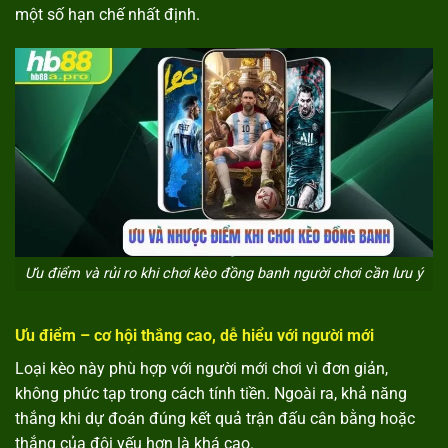
một số hạn chế nhất định.
Ưu điểm và rủi ro khi chơi kèo đồng banh người chơi cần lưu ý
Ưu điểm – cơ hội thắng cao, dễ hiểu với người mới
Loại kèo này phù hợp với người mới chơi vì đơn giản,
không phức tạp trong cách tính tiền. Ngoài ra, khả năng
thắng khi dự đoán đúng kết quả trận đấu cân bằng hoặc
thắng của đội yếu hơn là khá cao.