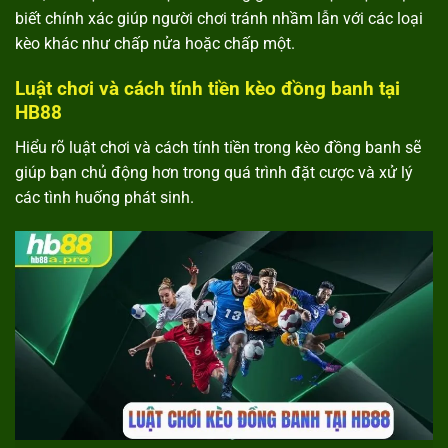
biết chính xác giúp người chơi tránh nhầm lẫn với các loại
kèo khác như chấp nửa hoặc chấp một.
Luật chơi và cách tính tiền kèo đồng banh tại
HB88
Hiểu rõ luật chơi và cách tính tiền trong kèo đồng banh sẽ
giúp bạn chủ động hơn trong quá trình đặt cược và xử lý
các tình huống phát sinh.