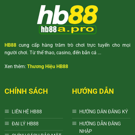
dẫn
Hiệu
cách
Quả
chơi
và
mẹo
soi
kèo
chuẩn
HB88
cung cấp hàng trăm trò chơi trực tuyến cho mọi
người chơi. Từ thể thao, casino, đến bắn cá ...
Xen thêm:
Thương Hiệu HB88
CHÍNH SÁCH
HƯỚNG DẪN
LIÊN HỆ HB88
HƯỚNG DÂN ĐĂNG KÝ
ĐẠI LÝ HB88
HƯỚNG DẪN ĐĂNG
NHẬP