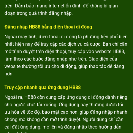
trên. Đảm bảo mạng internet ổn định để không bị gián
đoạn trong quá trình đăng nhập.
Đăng nhập HB88 bằng điện thoại di động
Ngoài máy tính, điện thoại di động là phương tiện phổ biến
nhất hiện nay để truy cập các dịch vụ cá cược. Bạn chỉ cần
mở trình duyệt trên điện thoại, truy cập vào website HB88,
làm theo các bước đăng nhập như trên. Giao diện của
website thường tối ưu cho di động, giúp thao tác dễ dàng
hơn.
Truy cập nhanh qua ứng dụng HB88
Ngoài ra, HB88 còn cung cấp ứng dụng di động dành riêng
cho người chơi tải xuống. Ứng dụng này thường được tối
ưu hóa về tốc độ, bảo mật cao hơn, giúp đăng nhập nhanh
chóng mà không cần mở trình duyệt. Người dùng chỉ cần
cài đặt ứng dụng, mở lên và đăng nhập theo hướng dẫn