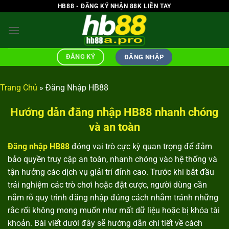
Bỏ
HB88 - ĐĂNG KÝ NHẬN 88K LIỀN TAY
qua
nội
dung
ĐĂNG KÝ
ĐĂNG NHẬP
Trang Chủ
»
Đăng Nhập HB88
Hướng dẫn đăng nhập HB88 nhanh chóng
và an toàn
Đăng nhập HB88
đóng vai trò cực kỳ quan trọng để đảm
bảo quyền truy cập an toàn, nhanh chóng vào hệ thống và
tận hưởng các dịch vụ giải trí đỉnh cao. Trước khi bắt đầu
trải nghiệm các trò chơi hoặc đặt cược, người dùng cần
nắm rõ quy trình đăng nhập đúng cách nhằm tránh những
rắc rối không mong muốn như mất dữ liệu hoặc bị khóa tài
khoản. Bài viết dưới đây sẽ hướng dẫn chi tiết về cách