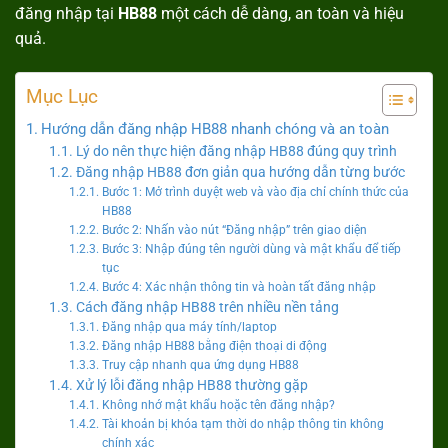
đăng nhập tại
HB88
một cách dễ dàng, an toàn và hiệu
quả.
Mục Lục
Hướng dẫn đăng nhập HB88 nhanh chóng và an toàn
Lý do nên thực hiện đăng nhập HB88 đúng quy trình
Đăng nhập HB88 đơn giản qua hướng dẫn từng bước
Bước 1: Mở trình duyệt web và vào địa chỉ chính thức của
HB88
Bước 2: Nhấn vào nút “Đăng nhập” trên giao diện
Bước 3: Nhập đúng tên người dùng và mật khẩu để tiếp
tục
Bước 4: Xác nhận thông tin và hoàn tất đăng nhập
Cách đăng nhập HB88 trên nhiều nền tảng
Đăng nhập qua máy tính/laptop
Đăng nhập HB88 bằng điện thoại di động
Truy cập nhanh qua ứng dụng HB88
Xử lý lỗi đăng nhập HB88 thường gặp
Không nhớ mật khẩu hoặc tên đăng nhập?
Tài khoản bị khóa tạm thời do nhập thông tin không
chính xác