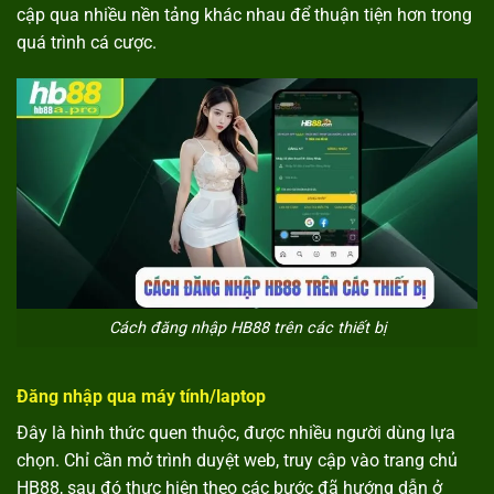
cập qua nhiều nền tảng khác nhau để thuận tiện hơn trong
quá trình cá cược.
Cách đăng nhập HB88 trên các thiết bị
Đăng nhập qua máy tính/laptop
Đây là hình thức quen thuộc, được nhiều người dùng lựa
chọn. Chỉ cần mở trình duyệt web, truy cập vào trang chủ
HB88, sau đó thực hiện theo các bước đã hướng dẫn ở