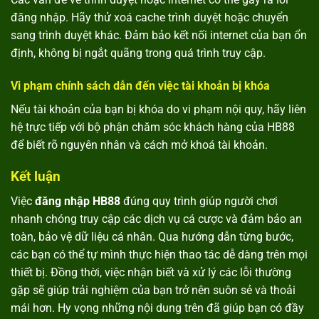
đăng nhập. Hãy thử xoá cache trình duyệt hoặc chuyển
sang trình duyệt khác. Đảm bảo kết nối internet của bạn ổn
định, không bị ngắt quãng trong quá trình truy cập.
Vi phạm chính sách dẫn đến việc tài khoản bị khóa
Nếu tài khoản của bạn bị khóa do vi phạm nội quy, hãy liên
hệ trực tiếp với bộ phận chăm sóc khách hàng của HB88
để biết rõ nguyên nhân và cách mở khoá tài khoản.
Kết luận
Việc
đăng nhập HB88
đúng quy trình giúp người chơi
nhanh chóng truy cập các dịch vụ cá cược và đảm bảo an
toàn, bảo vệ dữ liệu cá nhân. Qua hướng dẫn từng bước,
các bạn có thể tự mình thực hiện thao tác dễ dàng trên mọi
thiết bị. Đồng thời, việc nhận biết và xử lý các lỗi thường
gặp sẽ giúp trải nghiệm của bạn trở nên suôn sẻ và thoải
mái hơn. Hy vọng những nội dung trên đã giúp bạn có đầy