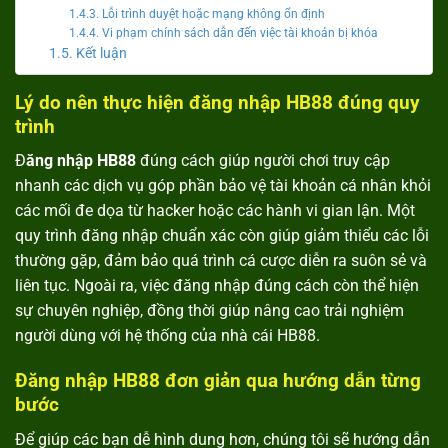
Lỗi trình duyệt hoặc mạng không ổn định
Vi phạm chính sách dẫn đến việc tài khoản bị khóa
Kết luận
Lý do nên thực hiện đăng nhập HB88 đúng quy
trình
Đ
ăng nhập HB88
đúng cách giúp người chơi truy cập
nhanh các dịch vụ góp phần bảo vệ tài khoản cá nhân khỏi
các mối đe dọa từ hacker hoặc các hành vi gian lận. Một
quy trình đăng nhập chuẩn xác còn giúp giảm thiểu các lỗi
thường gặp, đảm bảo quá trình cá cược diễn ra suôn sẻ và
liên tục. Ngoài ra, việc đăng nhập đúng cách còn thể hiện
sự chuyên nghiệp, đồng thời giúp nâng cao trải nghiệm
người dùng với hệ thống của nhà cái HB88.
Đăng nhập HB88 đơn giản qua hướng dẫn từng
bước
Để giúp các bạn dễ hình dung hơn, chúng tôi sẽ hướng dẫn