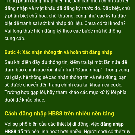
Trong phần đăng nhập hiển thị, bạn cần điền chính xác tên
đăng nhập và mật khẩu đã đăng ký trước đó. Đặc biệt, chú
ý phân biệt chữ hoa, chữ thường, cũng như các ký tự đặc
biệt để tránh sai sót khi nhập dữ liệu. Chưa có tài khoản?
Vui lòng thực hiện đăng ký theo các bước mà hệ thống
cung cấp.
Bước 4: Xác nhận thông tin và hoàn tất đăng nhập
Sau khi điền đầy đủ thông tin, kiểm tra lại một lần nữa để
đảm bảo chính xác rồi nhấn fnút “Đăng nhập”. Trong vòng
vài giây, hệ thống sẽ xác nhận thông tin và nếu đúng, bạn
sẽ được chuyển đến trang chính của tài khoản cá cược.
Trường hợp gặp lỗi, hãy tham khảo các mục xử lý lỗi phía
dưới để khắc phục.
Cách đăng nhập HB88 trên nhiều nền tảng
Với sự phổ biến của các thiết bị di động, việc
đăng nhập
HB88
đã trở nên linh hoạt hơn nhiều. Người chơi có thể truy