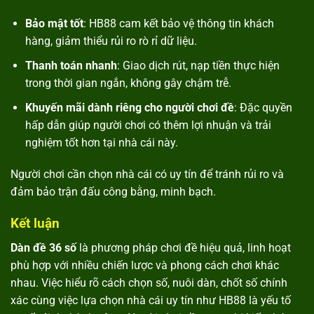
Bảo mật tốt
: HB88 cam kết bảo vệ thông tin khách
hàng, giảm thiểu rủi ro rò rỉ dữ liệu.
Thanh toán nhanh
: Giao dịch rút, nạp tiền thực hiện
trong thời gian ngắn, không gây chậm trễ.
Khuyến mãi dành riêng cho người chơi đề
: Đặc quyền
hấp dẫn giúp người chơi có thêm lợi nhuận và trải
nghiệm tốt hơn tại nhà cái này.
Người chơi cần chọn nhà cái có uy tín để tránh rủi ro và
đảm bảo trận đấu công bằng, minh bạch.
Kết luận
Dàn đề 36 số
là phương pháp chơi đề hiệu quả, linh hoạt
phù hợp với nhiều chiến lược và phong cách chơi khác
nhau. Việc hiểu rõ cách chọn số, nuôi dàn, chốt số chính
xác cùng việc lựa chọn nhà cái uy tín như HB88 là yếu tố