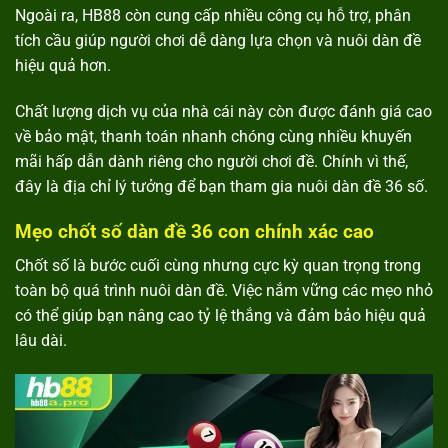
Ngoài ra, HB88 còn cung cấp nhiều công cụ hỗ trợ, phân
tích cầu giúp người chơi dễ dàng lựa chọn và nuôi dàn đề
hiệu quả hơn.
Chất lượng dịch vụ của nhà cái này còn được đánh giá cao
về bảo mật, thanh toán nhanh chóng cùng nhiều khuyến
mãi hấp dẫn dành riêng cho người chơi đề. Chính vì thế,
đây là địa chỉ lý tưởng để bạn tham gia nuôi dàn đề 36 số.
Mẹo chốt số dàn đề 36 con chính xác cao
Chốt số là bước cuối cùng nhưng cực kỳ quan trọng trong
toàn bộ quá trình nuôi dàn đề. Việc nắm vững các mẹo nhỏ
có thể giúp bạn nâng cao tỷ lệ thắng và đảm bảo hiệu quả
lâu dài.